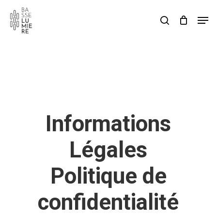
Skip
Men
to
search
Cart
Close
Cart
main
content
Informations
Légales
Politique de
confidentialité